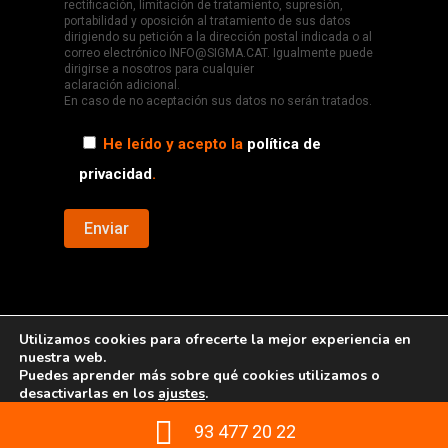
rectificación, limitación de tratamiento, supresión,
portabilidad y oposición al tratamiento de sus datos
dirigiendo su petición a la dirección postal indicada o al
correo electrónico INFO@SIGMA.CAT. Igualmente puede
dirigirse a nosotros para cualquier
aclaración adicional.
En caso de no aceptación sus datos no serán tratados.
He leído y acepto la
política de
privacidad
.
Utilizamos cookies para ofrecerte la mejor experiencia en
nuestra web.
© Copyright
2019 - Ascensors Sigma
Puedes aprender más sobre qué cookies utilizamos o
desactivarlas en los
ajustes
.
93 477 20 22
Aceptar