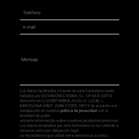
Los datos facilitados a través de este formulario serán
tratados por ELEVADORES SIGMA, S.L. CIF B64120074
domicilio en C/JOSEP MARIA JUJOL,31 LOCAL 1,
BARCELONA (SANT JOAN D'ESPí), 08970 de acuerdo a lo
establecido en nuestra
política de privacidad
con la
finalidad de poder
enviarle información sobre nuestros productos/servicios.
Los datos recabados por este formulario no se cederán a
terceros salvo por obligación legal.
Le recordamos que usted tiene derecho al acceso,