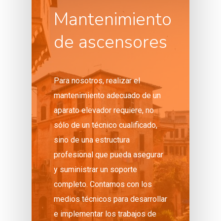
Mantenimiento
de ascensores
Para nosotros, realizar el
mantenimiento adecuado de un
aparato elevador requiere, no
sólo de un técnico cualificado,
sino de una estructura
profesional que pueda asegurar
y suministrar un soporte
completo. Contamos con los
medios técnicos para desarrollar
e implementar los trabajos de