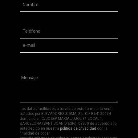
Los datos facilitados a través de este formulario serán
tratados por ELEVADORES SIGMA, S.L. CIF B64120074
domicilio en C/JOSEP MARIA JUJOL,31 LOCAL 1,
BARCELONA (SANT JOAN D'ESPí), 08970 de acuerdo a lo
establecido en nuestra
política de privacidad
con la
finalidad de poder