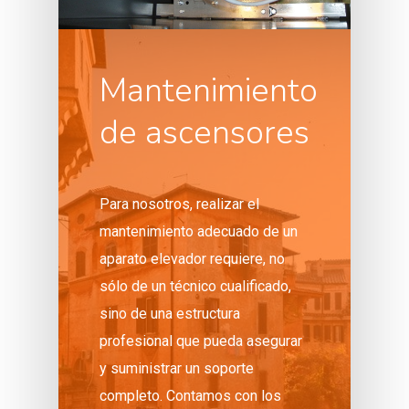
Mantenimiento
de ascensores
Para nosotros, realizar el
mantenimiento adecuado de un
aparato elevador requiere, no
sólo de un técnico cualificado,
sino de una estructura
profesional que pueda asegurar
y suministrar un soporte
completo. Contamos con los