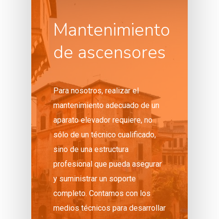
Mantenimiento
de ascensores
Para nosotros, realizar el
mantenimiento adecuado de un
aparato elevador requiere, no
sólo de un técnico cualificado,
sino de una estructura
profesional que pueda asegurar
y suministrar un soporte
completo. Contamos con los
medios técnicos para desarrollar