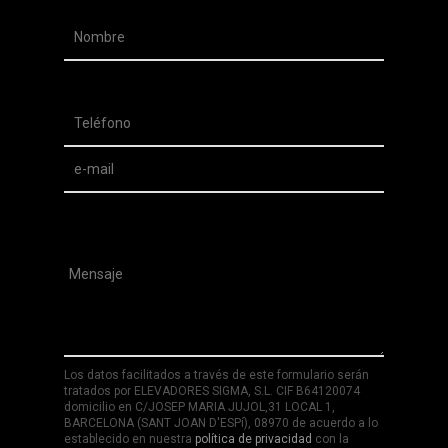
Los datos facilitados a través de este formulario serán
tratados por ELEVADORES SIGMA, S.L. CIF B64120074
domicilio en C/JOSEP MARIA JUJOL,31 LOCAL 1,
BARCELONA (SANT JOAN D'ESPí), 08970 de acuerdo a lo
establecido en nuestra
política de privacidad
con la