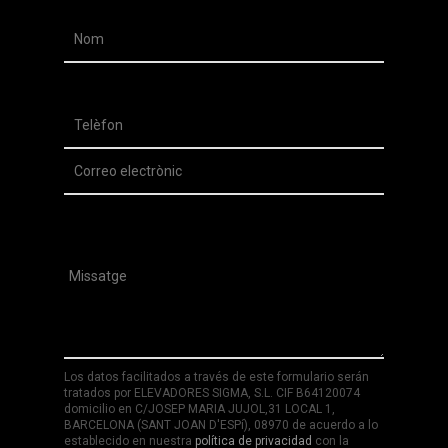
Los datos facilitados a través de este formulario serán
tratados por ELEVADORES SIGMA, S.L. CIF B64120074
domicilio en C/JOSEP MARIA JUJOL,31 LOCAL 1,
BARCELONA (SANT JOAN D'ESPí), 08970 de acuerdo a lo
establecido en nuestra
política de privacidad
con la