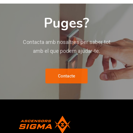
Puges?
Contacta amb nosaltres per saber tot
amb el que podem ajudar-te.
Contacte