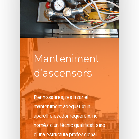
Manteniment
d’ascensors
Per nosaltres, realitzar el
manteniment adequat d’un
aparell elevador requereix, no
només d’un tècnic qualificat, sinó
d’una estructura professional