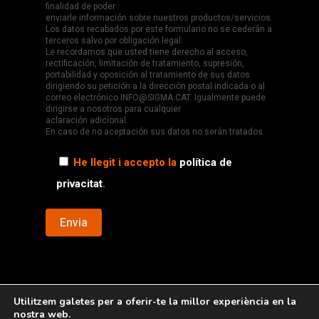
finalidad de poder
enviarle información sobre nuestros productos/servicios.
Los datos recabados por este formulario no se cederán a
terceros salvo por obligación legal.
Le recordamos que usted tiene derecho al acceso,
rectificación, limitación de tratamiento, supresión,
portabilidad y oposición al tratamiento de sus datos
dirigiendo su petición a la dirección postal indicada o al
correo electrónico INFO@SIGMA.CAT. Igualmente puede
dirigirse a nosotros para cualquier
aclaración adicional.
En caso de no aceptación sus datos no serán tratados.
He llegit i accepto la
política de
privacitat
.
Utilitzem galetes per a oferir-te la millor experiència en la
nostra web.