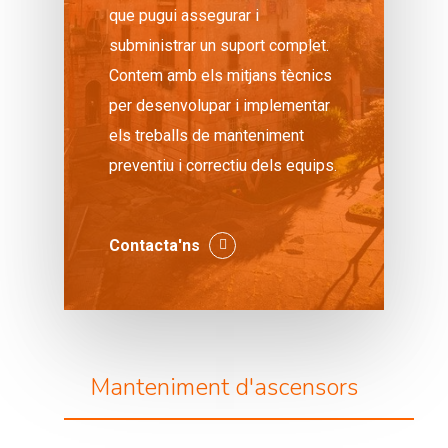
que pugui assegurar i
subministrar un suport complet.
Contem amb els mitjans tècnics
per desenvolupar i implementar
els treballs de manteniment
preventiu i correctiu dels equips.
Contacta'ns
Manteniment d'ascensors