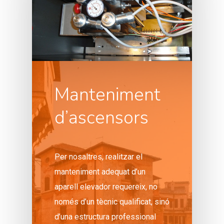
Manteniment
d’ascensors
Per nosaltres, realitzar el
manteniment adequat d’un
aparell elevador requereix, no
només d’un tècnic qualificat, sinó
d’una estructura professional