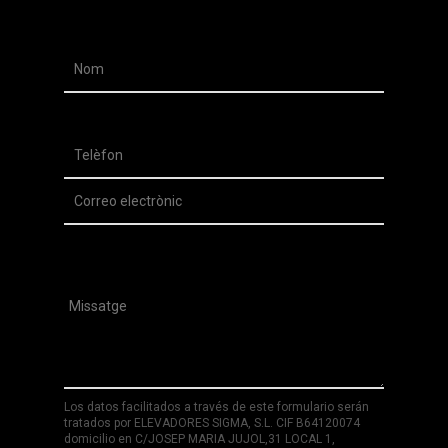
Los datos facilitados a través de este formulario serán
tratados por ELEVADORES SIGMA, S.L. CIF B64120074
domicilio en C/JOSEP MARIA JUJOL,31 LOCAL 1,