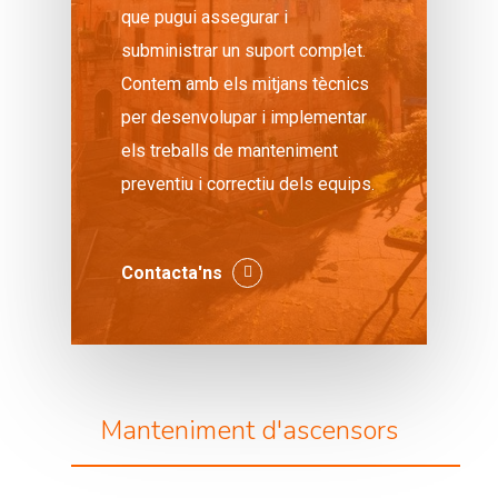
que pugui assegurar i
subministrar un suport complet.
Contem amb els mitjans tècnics
per desenvolupar i implementar
els treballs de manteniment
preventiu i correctiu dels equips.
Contacta'ns
Manteniment d'ascensors